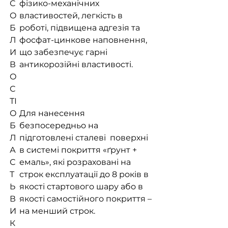
С
фізико-механічних
О
властивостей, легкість в
Б
роботі, підвищена адгезія та
Л
фосфат-цинкове наповнення,
И
що забезпечує гарні
В
антикорозійні властивості.
О
С
ТІ
О
Для нанесення
Б
безпосередньо на
Л
підготовлені сталеві поверхні
А
в системі покриття «ґрунт +
С
емаль», які розраховані на
Т
строк експлуатації до 8 років в
Ь
якості стартового шару або в
В
якості самостійного покриття –
И
на менший строк.
К