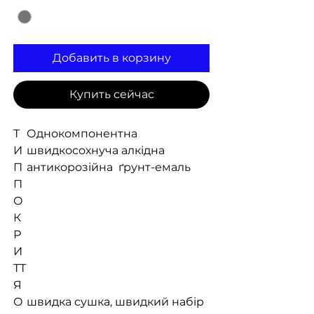
Добавить в корзину
Купить сейчас
Т
Однокомпонентна
И
швидкосохнуча алкідна
П
антикорозійна ґрунт-емаль
П
О
К
Р
И
ТТ
Я
О
швидка сушка, швидкий набір