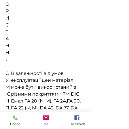
О
Р
И
С
Т
А
Н
Н
Я
С
В залежності від умов
У
експлуатації цей матеріал
М
може бути використаний з
ІС
різними покриттями ТМ DIC:
НІ
ЕмаліFA 20 (N, M), FA 24,FA 90,
П
FА 22 (N, M), DA 42, DA 77, DA
О
100
К
Грунт-емалі ZA 10, ZA30
Phone
Email
Facebook
Р