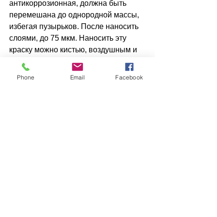
антикоррозионная, должна быть
перемешана до однородной массы,
избегая пузырьков. После наносить
слоями, до 75 мкм. Наносить эту
краску можно кистью, воздушным и
без распылителем воздушным с
добавлением растворителя ТМ
Phone
Email
Facebook
ПРОФАРБА до 15% по
объему.
Метод нанесения: Кистью
или валиком после разбавления на
10%
ТМ ПРОФАРБА
. Распылителем
(диаметр сопла: 1,8-2,2 давление: 3-5
бар) после разбавления на 10%
растворителем
ТМ ПРОФАРБА
.
Доставка