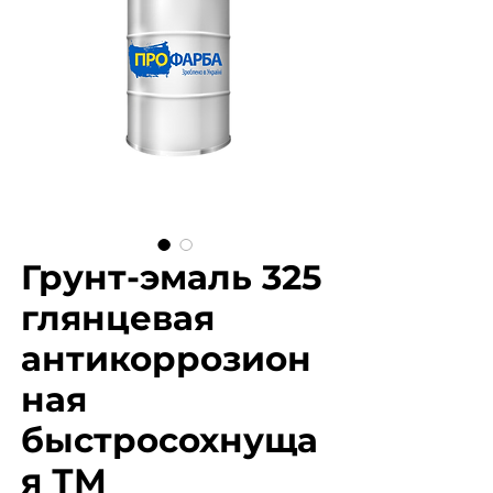
Грунт-эмаль 325
глянцевая
антикоррозион
ная
быстросохнуща
я ТМ