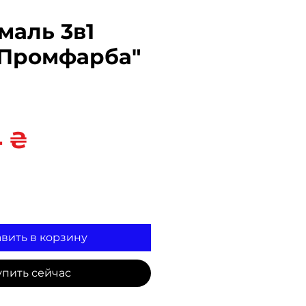
маль 3в1
"Промфарба"
Цена
4 ₴
вить в корзину
упить сейчас