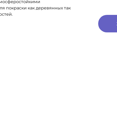
тмосферостойкими
ля покраски как деревянных так
остей.