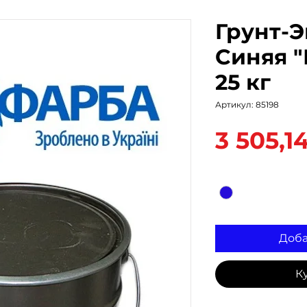
Грунт-Э
Синяя 
25 кг
Артикул: 85198
3 505,1
Цвет
*
Доба
К