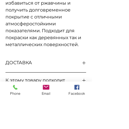
избавиться от ржавчины и
получить долговременное
покрытие с отличными
атмосферостойкими
показателями. Подходит для
покраски как деревянных так и
металлических поверхностей.
ДОСТАВКА
Доступна выдача на складе для
К этому товару подходит
самовывоза
, а так же доставка
Новой
почтой, Укр Почтой, Мост Экспресс,
Растворитель Уайт спирит
САТ, Деливери, Ночной Экспресс,
Phone
Email
Facebook
Заказ
Автолюкс
и т.д.
Для заказа свяжитесь с менеджером
по номерам телефонов
096-562-25-95
ХОЧУ СКИДКУ
066-058-71-36