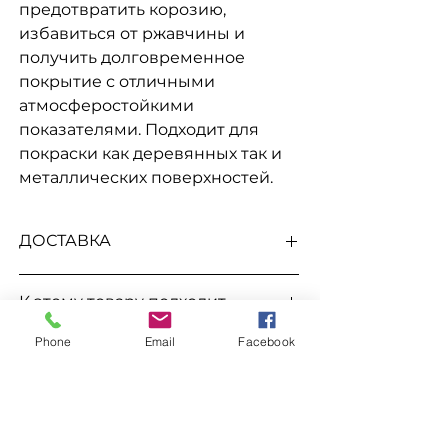
предотвратить корозию,
избавиться от ржавчины и
получить долговременное
покрытие с отличными
атмосферостойкими
показателями. Подходит для
покраски как деревянных так и
металлических поверхностей.
ДОСТАВКА
Доступна выдача на складе для
К этому товару подходит
самовывоза
, а так же доставка
Новой
почтой, Укр Почтой, Мост Экспресс,
Phone
Email
Facebook
Растворитель Уайт спирит
САТ, Деливери, Ночной Экспресс,
Заказ
Автолюкс
и т.д.
Для заказа свяжитесь с менеджером
по номерам телефонов