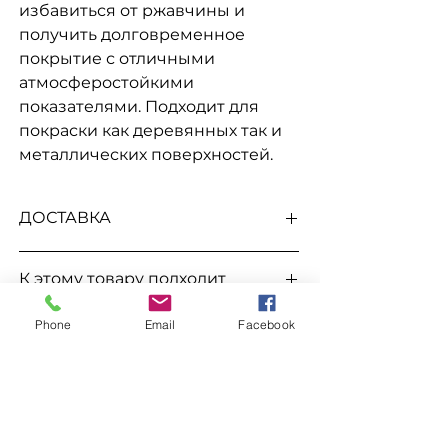
избавиться от ржавчины и
получить долговременное
покрытие с отличными
атмосферостойкими
показателями. Подходит для
покраски как деревянных так и
металлических поверхностей.
ДОСТАВКА
Доступна выдача на складе для
К этому товару подходит
самовывоза
, а так же доставка
Новой
почтой, Укр Почтой, Мост Экспресс,
Растворитель Уайт спирит
САТ, Деливери, Ночной Экспресс,
Phone
Email
Facebook
Заказ
Автолюкс
и т.д.
Для заказа свяжитесь с менеджером
по номерам телефонов
096-562-25-95
ХОЧУ СКИДКУ
066-058-71-36