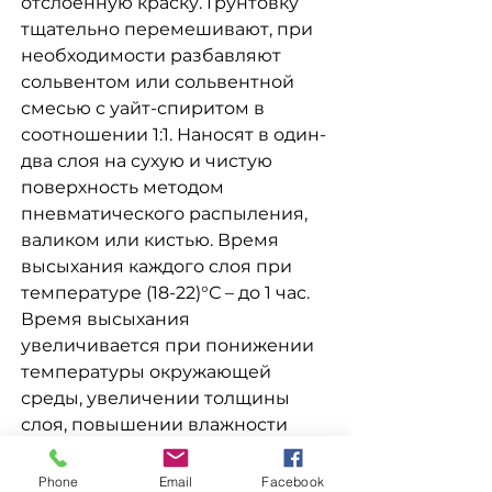
отслоенную краску. Грунтовку
тщательно перемешивают, при
необходимости разбавляют
сольвентом или сольвентной
смесью с уайт-спиритом в
соотношении 1:1. Наносят в один-
два слоя на сухую и чистую
поверхность методом
пневматического распыления,
валиком или кистью. Время
высыхания каждого слоя при
температуре (18-22)°С – до 1 час.
Время высыхания
увеличивается при понижении
температуры окружающей
среды, увеличении толщины
слоя, повышении влажности
воздуха. Расход грунтовки на
однослойное покрытие
Phone
Email
Facebook