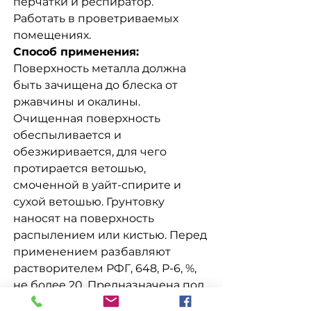
перчатки и респиратор.
Работать в проветриваемых
помещениях.
Способ применения:
Поверхность металла должна
быть зачищена до блеска от
ржавчины и окалины.
Очищенная поверхность
обеспыливается и
обезжиривается, для чего
протирается ветошью,
смоченной в уайт-спирите и
сухой ветошью. Грунтовку
наносят на поверхность
распылением или кистью. Перед
применением разбавляют
растворителем РФГ, 648, Р-6, %,
не более 20. Предназначена под
эмали типа ПФ, ГФ, ЭФ, ЭП, ФЛ,