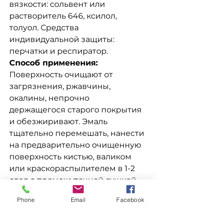
вязкости: сольвент или
растворитель 646, ксилол,
толуол. Средства
индивидуальной защиты:
перчатки и респиратор.
Способ применения:
Поверхность очищают от
загрязнения, ржавчины,
окалины, непрочно
держащегося старого покрытия
и обезжиривают. Эмаль
тщательно перемешать, нанести
на предварительно очищенную
поверхность кистью, валиком
или краскораспылителем в 1-2
слоя с промежуточной сушкой
между слоями 15 минут, при
Phone
Email
Facebook
температуре (20+2)°С. Разбавить
до рабочей вязкости: сольвент