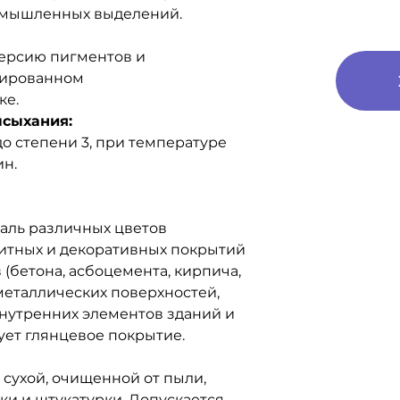
омышленных выделений.
ерсию пигментов и
цированном
ке.
ысыхания:
о степени 3, при температуре
ин.
аль различных цветов
итных и декоративных покрытий
(бетона, асбоцемента, кирпича,
металлических поверхностей,
внутренних элементов зданий и
ует глянцевое покрытие.
 сухой, очищенной от пыли,
ки и штукатурки. Допускается