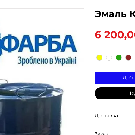
Эмаль К
6 200,0
Цвет
*
Доба
К
Доставка
Доступна выдача 
Заказ
так же доставка
Н