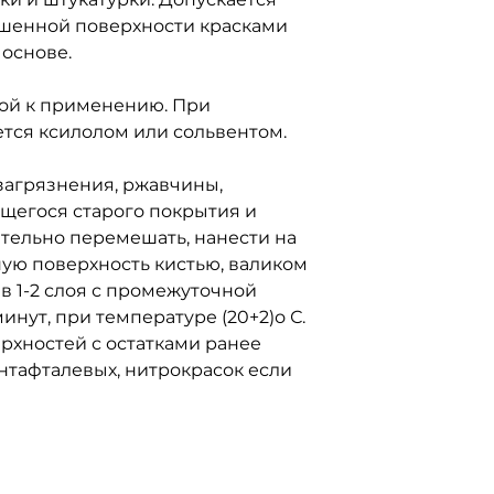
ашенной поверхности красками
основе.
вой к применению. При
тся ксилолом или сольвентом.
загрязнения, ржавчины,
щегося старого покрытия и
тельно перемешать, нанести на
ую поверхность кистью, валиком
в 1-2 слоя с промежуточной
инут, при температуре (20+2)о С.
рхностей с остатками ранее
нтафталевых, нитрокрасок если