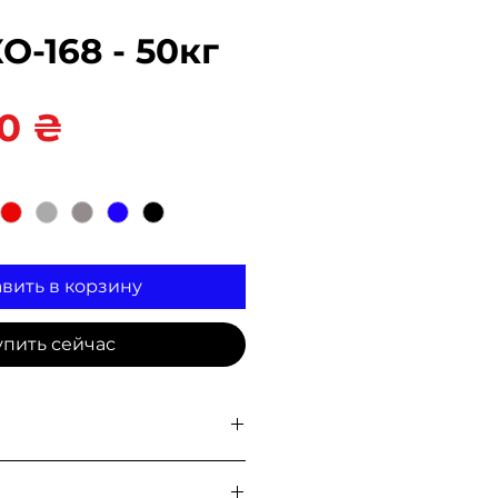
О-168 - 50кг
Цена
0 ₴
вить в корзину
упить сейчас
на складе для
самовывоза
, а
овой почтой, Укр