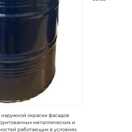
Почтой, Мост Экс
Для заказа св
Ночной Экспресс
по номерам т
096-562-25-9
066-058-71-3
093-189-38-0
 наружной окраски фасадов
грунтованных металлических и
ностей работающих в условиях