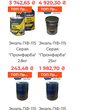
Цена
Цена
3 742,65 ₴
4 920,30 ₴
ТОП Продаж
ТОП Продаж
Эмаль ПФ-115
Эмаль ПФ-115
Серая
Серая
"Промфарба"
"Промфарба"
2.8кг
25кг
Цена
Цена
243,48 ₴
1 982,70 ₴
ТОП Продаж
ТОП Продаж
Эмаль ПФ-115
Эмаль ПФ-115