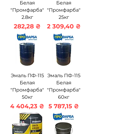
Белая
Белая
"Промфарба"
"Промфарба"
2.8кг
25кг
Цена
Цена
282,28 ₴
2 309,40 ₴
Эмаль ПФ-115
Эмаль ПФ-115
Белая
Белая
"Промфарба"
"Промфарба"
50кг
60кг
Цена
Цена
4 404,23 ₴
5 787,15 ₴