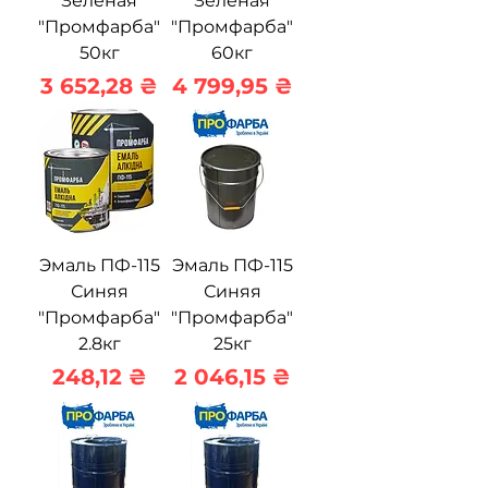
Зелёная
Зелёная
"Промфарба"
"Промфарба"
50кг
60кг
Цена
Цена
3 652,28 ₴
4 799,95 ₴
Эмаль ПФ-115
Эмаль ПФ-115
Синяя
Синяя
"Промфарба"
"Промфарба"
2.8кг
25кг
Цена
Цена
248,12 ₴
2 046,15 ₴