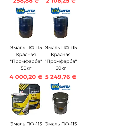
Цена
Цена
258,88 ₴
2 108,25 ₴
Эмаль ПФ-115
Эмаль ПФ-115
Красная
Красная
"Промфарба"
"Промфарба"
50кг
60кг
Цена
Цена
4 000,20 ₴
5 249,76 ₴
Эмаль ПФ-115
Эмаль ПФ-115