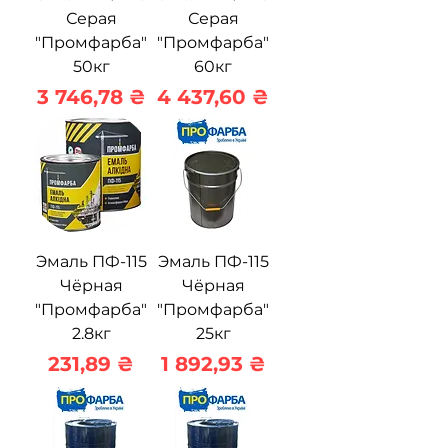
Серая
Серая
"Промфарба"
"Промфарба"
50кг
60кг
Цена
Цена
3 746,78 ₴
4 437,60 ₴
Эмаль ПФ-115
Эмаль ПФ-115
Чёрная
Чёрная
"Промфарба"
"Промфарба"
2.8кг
25кг
Цена
Цена
231,89 ₴
1 892,93 ₴