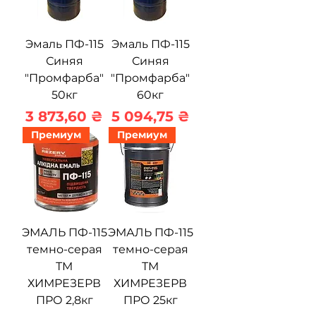
Эмаль ПФ-115
Эмаль ПФ-115
Синяя
Синяя
"Промфарба"
"Промфарба"
50кг
60кг
Цена
Цена
3 873,60 ₴
5 094,75 ₴
Премиум
Премиум
ЭМАЛЬ ПФ-115
ЭМАЛЬ ПФ-115
темно-серая
темно-серая
ТМ
ТМ
ХИМРЕЗЕРВ
ХИМРЕЗЕРВ
ПРО 2,8кг
ПРО 25кг