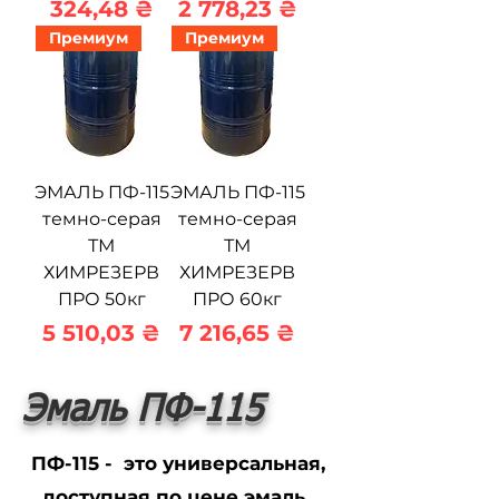
Цена
Цена
324,48 ₴
2 778,23 ₴
Премиум
Премиум
ЭМАЛЬ ПФ-115
ЭМАЛЬ ПФ-115
темно-серая
темно-серая
ТМ
ТМ
ХИМРЕЗЕРВ
ХИМРЕЗЕРВ
ПРО 50кг
ПРО 60кг
Цена
Цена
5 510,03 ₴
7 216,65 ₴
Эмаль ПФ-115
ПФ-115 - это универсальная,
доступная по цене эмаль,