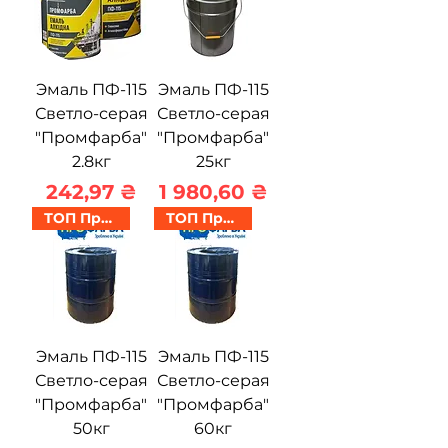
Эмаль ПФ-115
Эмаль ПФ-115
Светло-серая
Светло-серая
"Промфарба"
"Промфарба"
2.8кг
25кг
Цена
Цена
242,97 ₴
1 980,60 ₴
ТОП Продаж
ТОП Продаж
Эмаль ПФ-115
Эмаль ПФ-115
Светло-серая
Светло-серая
"Промфарба"
"Промфарба"
50кг
60кг