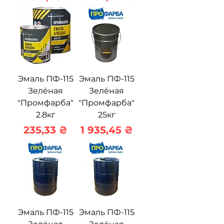
Эмаль ПФ-115
Эмаль ПФ-115
Зелёная
Зелёная
"Промфарба"
"Промфарба"
2.8кг
25кг
Цена
Цена
235,33 ₴
1 935,45 ₴
Эмаль ПФ-115
Эмаль ПФ-115