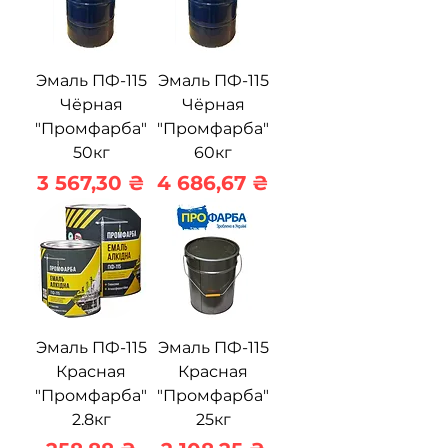
Эмаль ПФ-115
Эмаль ПФ-115
Чёрная
Чёрная
"Промфарба"
"Промфарба"
50кг
60кг
Цена
Цена
3 567,30 ₴
4 686,67 ₴
Эмаль ПФ-115
Эмаль ПФ-115
Красная
Красная
"Промфарба"
"Промфарба"
2.8кг
25кг