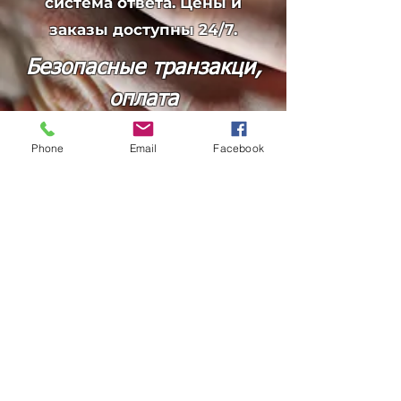
система ответа. Цены и
заказы доступны 24/7.
Безопасные транзакци,
оплата
Phone
Email
Facebook
Любой вид платежей, оплата
с НДС. POS Терминал.
Гарантия качества
продукции
Экологичные решения.
Сертификация ISO 9001.