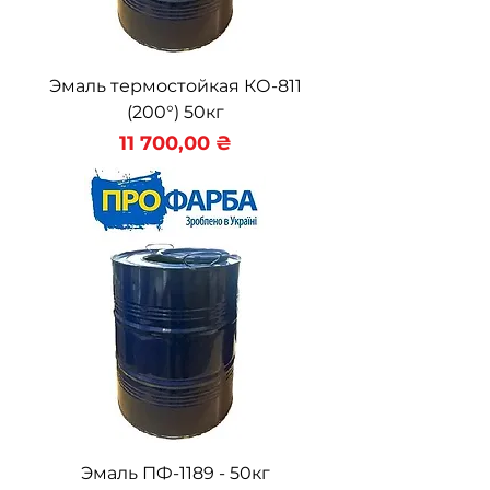
Эмаль термостойкая КО-811
(200°) 50кг
Цена
11 700,00 ₴
Эмаль ПФ-1189 - 50кг