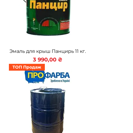
Эмаль для крыш Панцирь 11 кг.
Цена
3 990,00 ₴
ТОП Продаж