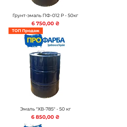
Грунт-эмаль ПФ-012 Р - 50кг
Цена
6 750,00 ₴
ТОП Продаж
Эмаль "ХВ-785" - 50 кг
Цена
6 850,00 ₴