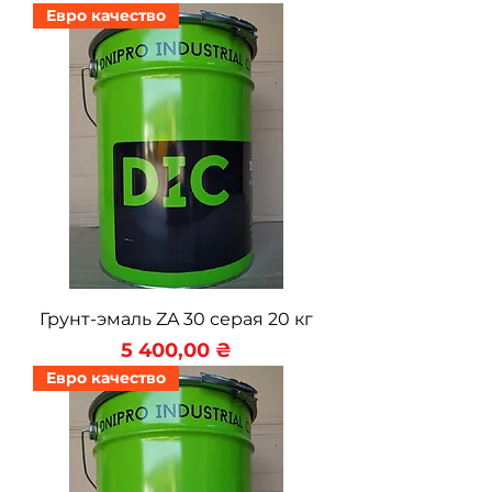
Евро качество
Грунт-эмаль ZA 30 серая 20 кг
Цена
5 400,00 ₴
Евро качество