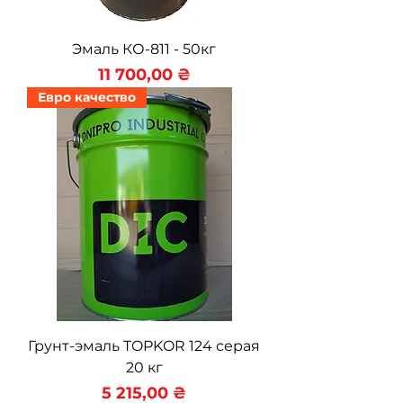
Эмаль КО-811 - 50кг
Цена
11 700,00 ₴
Евро качество
Грунт-эмаль TOPKOR 124 серая
20 кг
Цена
5 215,00 ₴