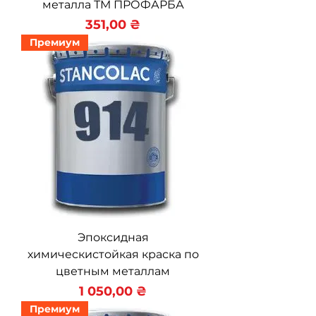
металла ТМ ПРОФАРБА
Цена
351,00 ₴
Премиум
Эпоксидная
химическистойкая краска по
цветным металлам
Цена
1 050,00 ₴
Премиум