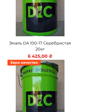
Эмаль DA 100-17 Серебристая
20кг
Цена
6 425,00 ₴
Евро качество