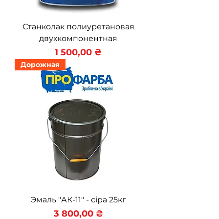
Станколак полиуретановая
двухкомпонентная
Цена
1 500,00 ₴
Дорожная
Эмаль "АК-11" - сіра 25кг
Цена
3 800,00 ₴