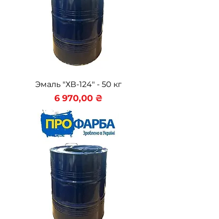
Эмаль "ХВ-124" - 50 кг
Цена
6 970,00 ₴