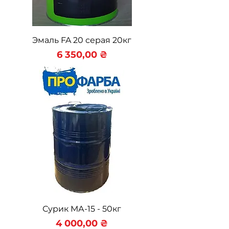
Эмаль FA 20 серая 20кг
Цена
6 350,00 ₴
Сурик МА-15 - 50кг
Цена
4 000,00 ₴