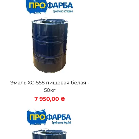
Эмаль ХС-558 пищевая белая -
50кг
Цена
7 950,00 ₴