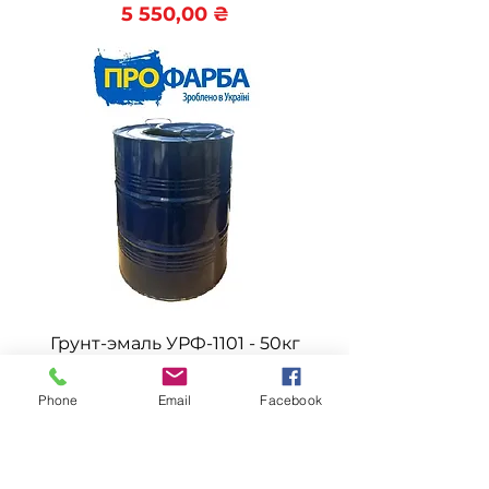
Цена
5 550,00 ₴
Грунт-эмаль УРФ-1101 - 50кг
Цена
5 850,00 ₴
Phone
Email
Facebook