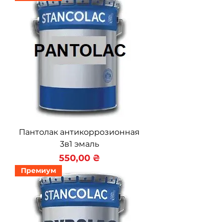
Пантолак антикоррозионная
3в1 эмаль
Цена
550,00 ₴
Премиум