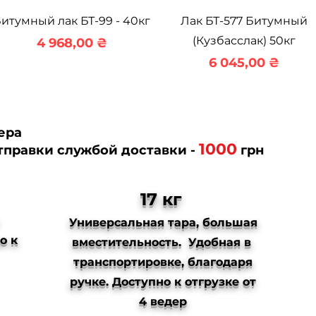
Быстрый просмотр
Быстрый просмотр
итумный лак БТ-99 - 40кг
Лак БТ-577 Битумный
(Кузбасслак) 50кг
Цена
4 968,00 ₴
Цена
6 045,00 ₴
ера
10
00
тправки службой доставки -
грн
17 кг
Универсальная тара, большая
о к
вместительность. Удобная в
транспортировке, благодаря
ручке. Доступно к отгрузке от
4 ведер