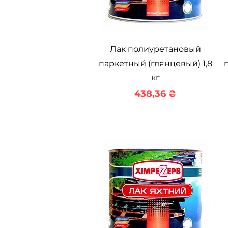
Быстрый просмотр
Лак полиуретановый
паркетный (глянцевый) 1,8
кг
Цена
438,36 ₴