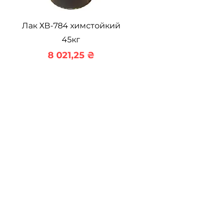
Быстрый просмотр
Лак ХВ-784 химстойкий
45кг
Цена
8 021,25 ₴