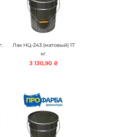
Быстрый просмотр
г.
Лак НЦ-243 (матовый) 17
кг.
Цена
3 130,90 ₴