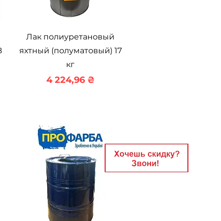
Быстрый просмотр
Лак полиуретановый
8
яхтный (полуматовый) 17
кг
Цена
4 224,96 ₴