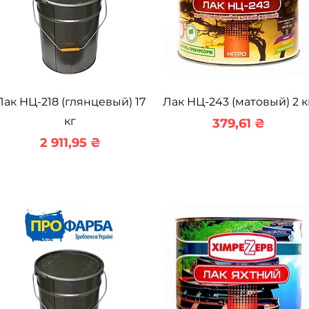
Быстрый просмотр
Быстрый просмотр
Лак НЦ-218 (глянцевый) 17
Лак НЦ-243 (матовый) 2 к
кг
Цена
379,61 ₴
Цена
2 911,95 ₴