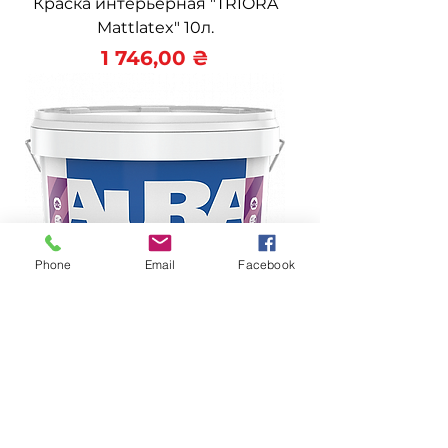
Краска интерьерная "TRIORA
Mattlatex" 10л.
Цена
1 746,00 ₴
Phone
Email
Facebook
Краска фасадная "AURA Fasad
Expo" 10л.
Цена
1 550,00 ₴