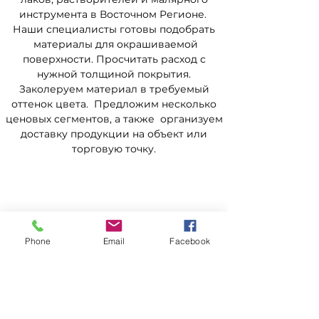
инструмента в Восточном Регионе.
Наши специалисты готовы подобрать
материалы для окрашиваемой
поверхности. Просчитать расход с
нужной толщиной покрытия.
Заколеруем материал в требуемый
оттенок цвета. Предложим несколько
ценовых сегментов, а также организуем
доставку продукции на объект или
торговую точку.
Для всех клиентов компании
Phone
Email
Facebook
free Wi-Fi зона и вкусный
натуральный кофе )